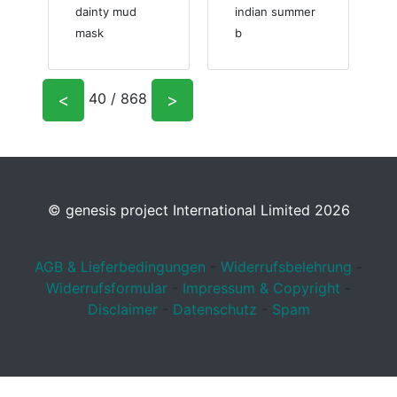
dainty mud
indian summer
mask
b
<
>
40 / 868
© genesis project International Limited 2026
AGB & Lieferbedingungen
-
Widerrufsbelehrung
-
Widerrufsformular
-
Impressum & Copyright
-
Disclaimer
-
Datenschutz
-
Spam