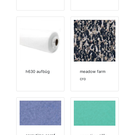
h630 aufbüg
meadow farm
cro