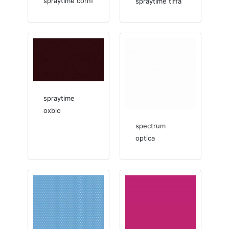
spraytime cornf
spraytime tiffa
spraytime
oxblo
spectrum
optica