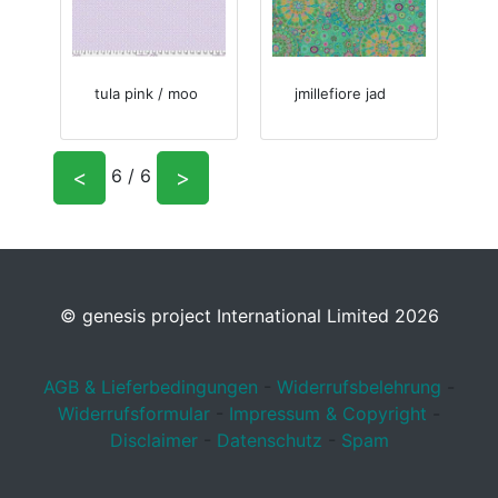
tula pink / moo
jmillefiore jad
<
>
6 / 6
© genesis project International Limited 2026
AGB & Lieferbedingungen
-
Widerrufsbelehrung
-
Widerrufsformular
-
Impressum & Copyright
-
Disclaimer
-
Datenschutz
-
Spam