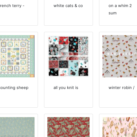
french terry -
white cats & co
on a whim 2
sum
counting sheep
all you knit is
winter robin /