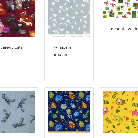
presents whit
scaredy cats
whsipers
double