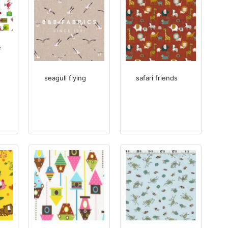
e
seagull flying
safari friends