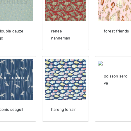
double gauze
renee
forest friends
go
nanneman
poisson sero
va
iconic seagull
hareng lorrain