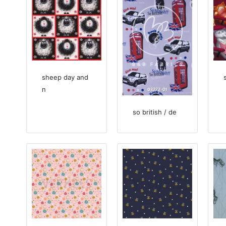
sheep day and
n
so british / de