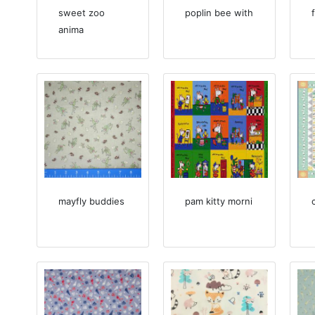
sweet zoo
poplin bee with
anima
mayfly buddies
pam kitty morni