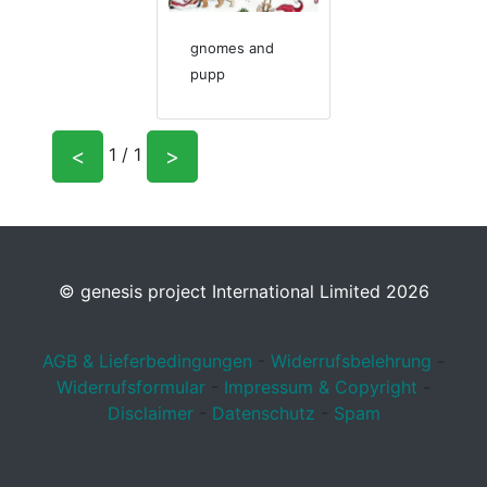
gnomes and
pupp
<
>
1 / 1
© genesis project International Limited 2026
AGB & Lieferbedingungen
-
Widerrufsbelehrung
-
Widerrufsformular
-
Impressum & Copyright
-
Disclaimer
-
Datenschutz
-
Spam