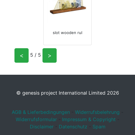
slot wooden rul
<
>
5 / 5
© genesis project International Limited 2026
AGB & Lieferbedingungen
-
Widerrufsbelehrung
-
Widerrufsformular
-
Impressum & Copyright
-
Disclaimer
-
Datenschutz
-
Spam