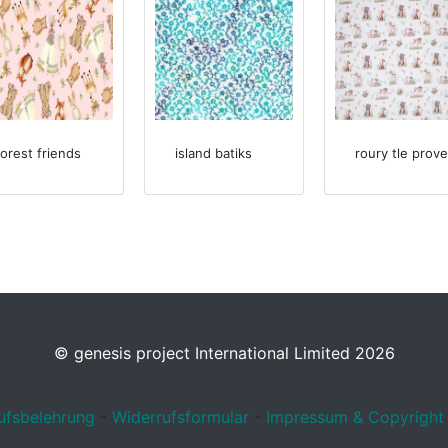
forest friends
island batiks
roury tle prove
© genesis project International Limited 2026
ufsbelehrung
-
Widerrufsformular
-
Impressum & Copyright