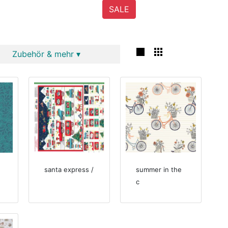
SALE
Zubehör & mehr ▾
santa express /
summer in the
c