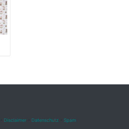
-
Disclaimer
-
Datenschutz
-
Spam