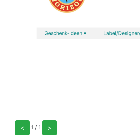
Geschenk-Ideen ▾
Label/Designer/
<
>
1 / 1