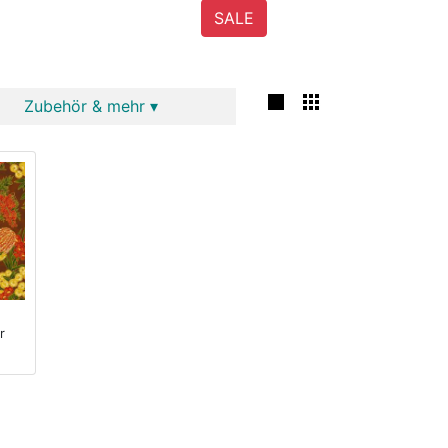
SALE
Zubehör & mehr ▾
r