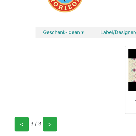
Geschenk-Ideen ▾
Label/Designer/
<
>
3 / 3