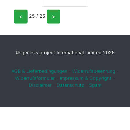
<
>
25 / 25
© genesis project International Limited 2026
AGB & Lieferbedingungen
-
Widerrufsbelehrung
-
Widerrufsformular
-
Impressum & Copyright
-
Disclaimer
-
Datenschutz
-
Spam