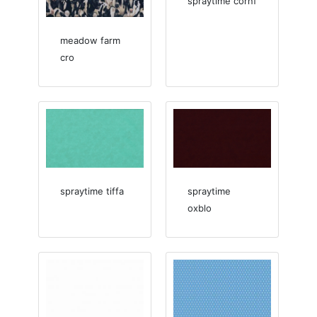
spraytime cornf
meadow farm
cro
spraytime tiffa
spraytime
oxblo