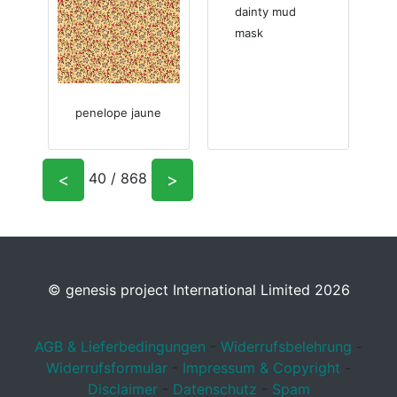
dainty mud
mask
penelope jaune
<
>
40 / 868
© genesis project International Limited 2026
AGB & Lieferbedingungen
-
Widerrufsbelehrung
-
Widerrufsformular
-
Impressum & Copyright
-
Disclaimer
-
Datenschutz
-
Spam