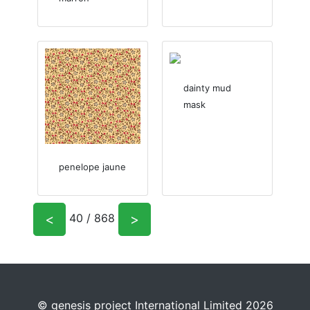
dainty mud
mask
penelope jaune
<
>
40 / 868
© genesis project International Limited 2026