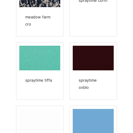
spraytime cornf
meadow farm
cro
spraytime tiffa
spraytime
oxblo